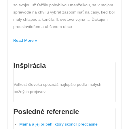
so svojou už ťažšie pohyblivou manželkou, sa v mojom
sprievode na chvíľu vybral zaspomínať na časy, keď bol
malý chlapec a končila II. svetová vojna … Ďakujem
predstaviteľom a občanom obce …
Výlet
Read More »
(nielen)
do
histórie
Inšpirácia
s
Milanom
Veľkosť človeka spoznáš najlepšie podľa malých
bežných prejavov.
Posledné referencie
Mama a jej príbeh, ktorý skončil predčasne