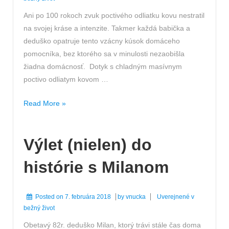
Ani po 100 rokoch zvuk poctivého odliatku kovu nestratil
na svojej kráse a intenzite. Takmer každá babička a
deduško opatruje tento vzácny kúsok domáceho
pomocníka, bez ktorého sa v minulosti nezaobišla
žiadna domácnosť. Dotyk s chladným masívnym
poctivo odliatym kovom …
100
Read More »
rokov
poctivého
Výlet (nielen) do
pomocníka
histórie s Milanom
Posted on
7. februára 2018
by
vnucka
Uverejnené v
bežný život
Obetavý 82r. deduško Milan, ktorý trávi stále čas doma