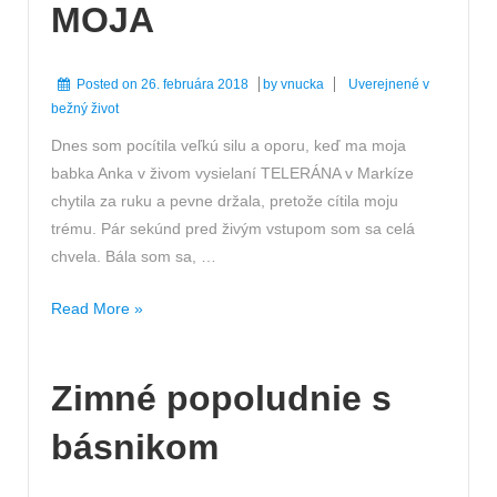
MOJA
Posted on
26. februára 2018
by
vnucka
Uverejnené v
bežný život
Dnes som pocítila veľkú silu a oporu, keď ma moja
babka Anka v živom vysielaní TELERÁNA v Markíze
chytila za ruku a pevne držala, pretože cítila moju
trému. Pár sekúnd pred živým vstupom som sa celá
chvela. Bála som sa, …
ĎAKUJEM
Read More »
BABIČKA
MOJA
Zimné popoludnie s
básnikom