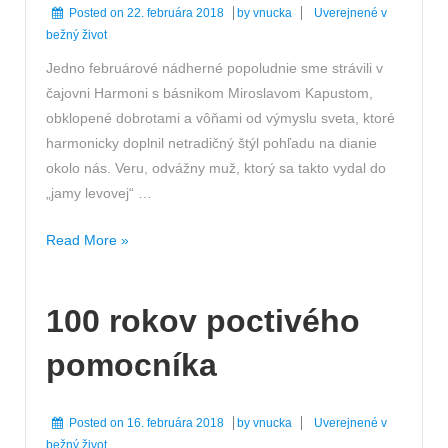
Posted on
22. februára 2018
by
vnucka
Uverejnené v
bežný život
Jedno februárové nádherné popoludnie sme strávili v
čajovni Harmoni s básnikom Miroslavom Kapustom,
obklopené dobrotami a vôňami od výmyslu sveta, ktoré
harmonicky doplnil netradičný štýl pohľadu na dianie
okolo nás. Veru, odvážny muž, ktorý sa takto vydal do
„jamy levovej“ …
Zimné
Read More »
popoludnie
s
100 rokov poctivého
básnikom
pomocníka
Posted on
16. februára 2018
by
vnucka
Uverejnené v
bežný život