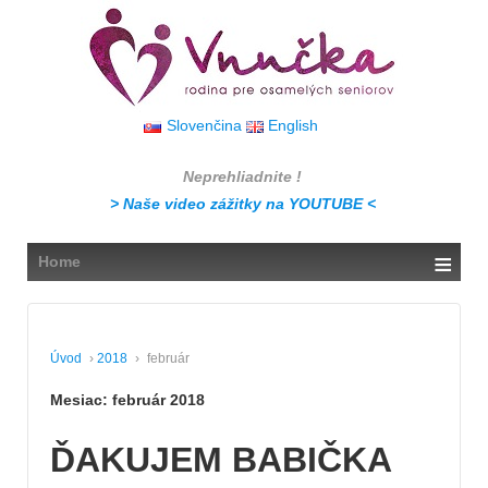
↓
SKIP
TO
MAIN
CONTENT
Slovenčina
English
Neprehliadnite !
> Naše video zážitky na YOUTUBE <
≡
Home
Úvod
›
2018
›
február
Mesiac:
február 2018
ĎAKUJEM BABIČKA