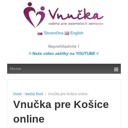
↓
SKIP
TO
MAIN
CONTENT
Slovenčina
English
Neprehliadnite !
> Naše video zážitky na YOUTUBE <
≡
Home
Úvod
›
bežný život
›
Vnučka pre Košice online
Vnučka pre Košice
online