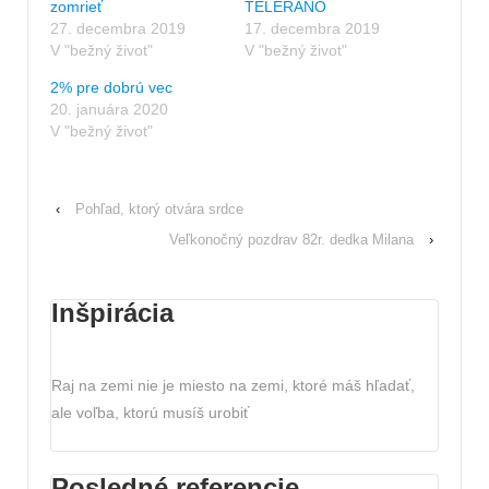
zomrieť
TELERÁNO
27. decembra 2019
17. decembra 2019
V "bežný život"
V "bežný život"
2% pre dobrú vec
20. januára 2020
V "bežný život"
‹
Pohľad, ktorý otvára srdce
Veľkonočný pozdrav 82r. dedka Milana
›
Inšpirácia
Raj na zemi nie je miesto na zemi, ktoré máš hľadať,
ale voľba, ktorú musíš urobiť
Posledné referencie