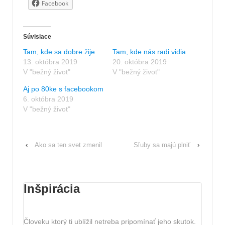
Facebook
Súvisiace
Tam, kde sa dobre žije
Tam, kde nás radi vidia
13. októbra 2019
20. októbra 2019
V "bežný život"
V "bežný život"
Aj po 80ke s facebookom
6. októbra 2019
V "bežný život"
‹
Ako sa ten svet zmenil
Sľuby sa majú plniť
›
Inšpirácia
Človeku ktorý ti ublížil netreba pripomínať jeho skutok.