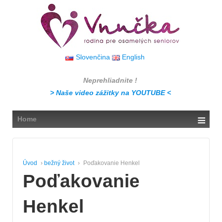
↓
SKIP
TO
MAIN
CONTENT
Slovenčina
English
Neprehliadnite !
> Naše video zážitky na YOUTUBE <
≡
Home
Úvod
›
bežný život
›
Poďakovanie Henkel
Poďakovanie
Henkel