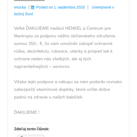
vnucka
Posted on
1. septembra 2020
Uverejnené v
bežný život
Veľké ĎAKUJEME nadácii HENKEL a Centrum pre
filantropiu za podporu nášho občianskeho združenia
sumou 350,- €, čo nám umožnilo zakúpiť ochranné
rúška, dezinfekciu, rukavice, utierky a prispieť tak k
ochrane nielen nás všetkých, ale aj tých
najzraniteľnejších – seniorov.
Vďaka tejto podpore a nákupu sa nám podarilo rovnako
zabezpečiť vitamínové doplnky, ktoré určite dobre
padnú na zdravie u našich babičiek.
ĎAKUJEME !
Zdieľaj tento článok: