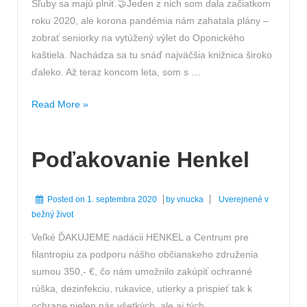
Sľuby sa majú plniť.🤝Jeden z nich som dala začiatkom
roku 2020, ale korona pandémia nám zahatala plány –
zobrať seniorky na vytúžený výlet do Oponického
kaštiela. Nachádza sa tu snáď najväčšia knižnica široko
ďaleko. Až teraz koncom leta, som s …
Sľuby
Read More »
sa
majú
Poďakovanie Henkel
plniť
Posted on
1. septembra 2020
by
vnucka
Uverejnené v
bežný život
Veľké ĎAKUJEME nadácii HENKEL a Centrum pre
filantropiu za podporu nášho občianskeho združenia
sumou 350,- €, čo nám umožnilo zakúpiť ochranné
rúška, dezinfekciu, rukavice, utierky a prispieť tak k
ochrane nielen nás všetkých, ale aj tých