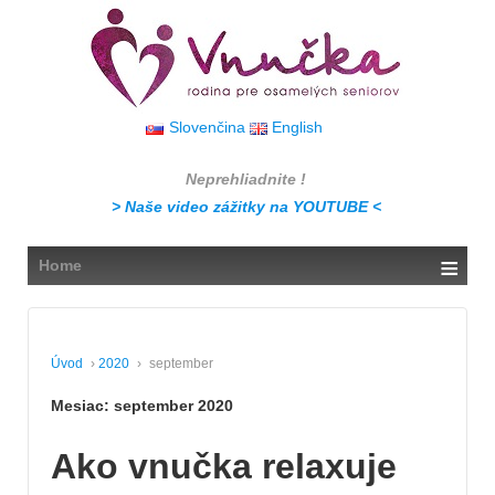
↓
SKIP
TO
MAIN
CONTENT
Slovenčina
English
Neprehliadnite !
> Naše video zážitky na YOUTUBE <
≡
Home
Úvod
›
2020
›
september
Mesiac:
september 2020
Ako vnučka relaxuje