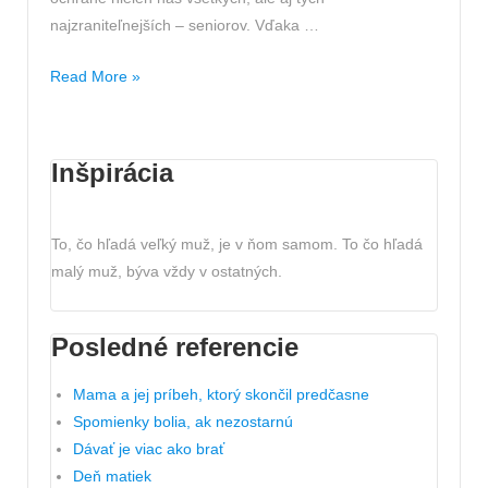
najzraniteľnejších – seniorov. Vďaka …
Poďakovanie
Read More »
Henkel
Inšpirácia
To, čo hľadá veľký muž, je v ňom samom. To čo hľadá
malý muž, býva vždy v ostatných.
Posledné referencie
Mama a jej príbeh, ktorý skončil predčasne
Spomienky bolia, ak nezostarnú
Dávať je viac ako brať
Deň matiek