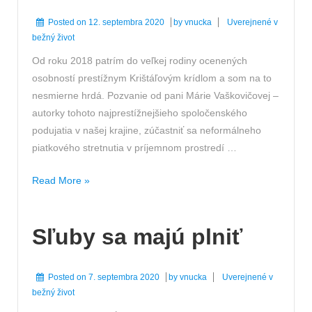
Posted on
12. septembra 2020
by
vnucka
Uverejnené v
bežný život
Od roku 2018 patrím do veľkej rodiny ocenených
osobností prestížnym Krištáľovým krídlom a som na to
nesmierne hrdá. Pozvanie od pani Márie Vaškovičovej –
autorky tohoto najprestížnejšieho spoločenského
podujatia v našej krajine, zúčastniť sa neformálneho
piatkového stretnutia v príjemnom prostredí …
Ako
Read More »
vnučka
relaxuje
Sľuby sa majú plniť
Posted on
7. septembra 2020
by
vnucka
Uverejnené v
bežný život