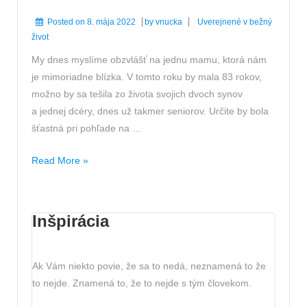
Posted on
8. mája 2022
by
vnucka
Uverejnené v
bežný
život
My dnes myslíme obzvlášť na jednu mamu, ktorá nám
je mimoriadne blízka. V tomto roku by mala 83 rokov,
možno by sa tešila zo života svojich dvoch synov
a jednej dcéry, dnes už takmer seniorov. Určite by bola
šťastná pri pohľade na …
Deň
Read More »
matiek
Inšpirácia
Ak Vám niekto povie, že sa to nedá, neznamená to že
to nejde. Znamená to, že to nejde s tým človekom.