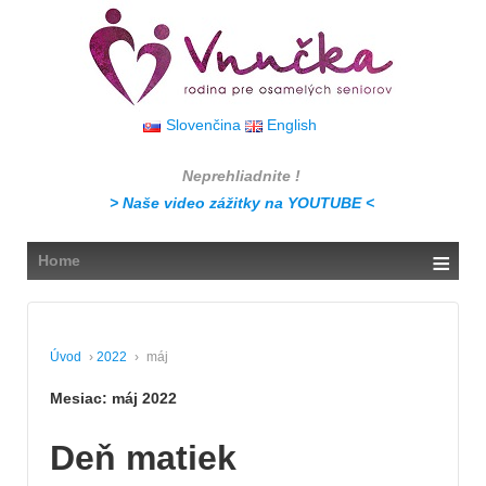
↓
SKIP
TO
MAIN
CONTENT
Slovenčina
English
Neprehliadnite !
> Naše video zážitky na YOUTUBE <
≡
Home
Úvod
›
2022
›
máj
Mesiac:
máj 2022
Deň matiek